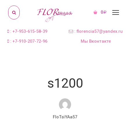
0
Р
: +7-953-615-58-39
: florencia57@yandex.ru
: +7-910-207-72-96
Мы Вконтакте
s1200
FloTsiYAa57
Дек 13, 2017
0 комментариев