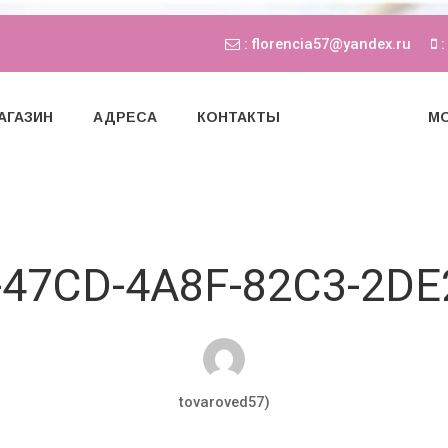
: florencia57@yandex.ru
:
АГАЗИН
АДРЕСА
КОНТАКТЫ
МО
-47CD-4A8F-82C3-2DE
tovaroved57)
Авг 21, 2019
0 комментариев