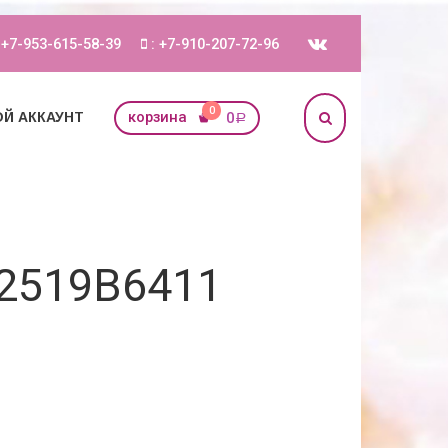
 +7-953-615-58-39
: +7-910-207-72-96
0
корзина
0
Й АККАУНТ
Р
2519B6411