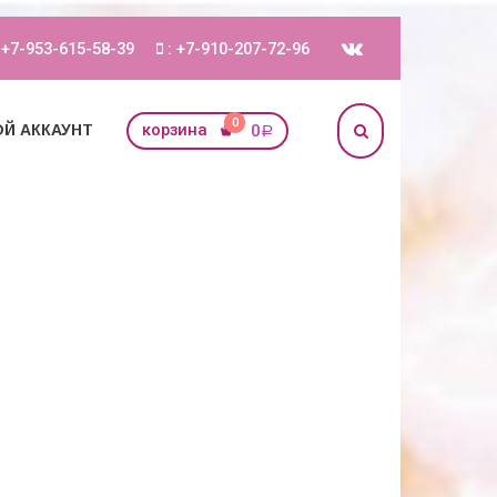
 +7-953-615-58-39
: +7-910-207-72-96
0
корзина
0
Й АККАУНТ
Р