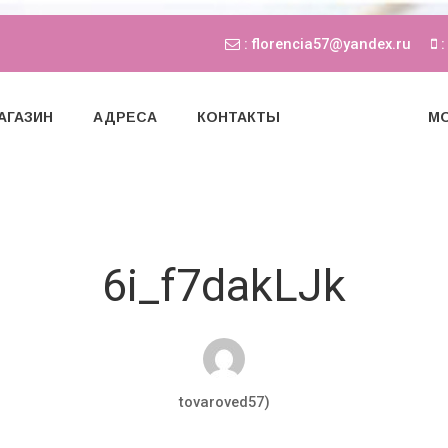
: florencia57@yandex.ru
:
АГАЗИН
АДРЕСА
КОНТАКТЫ
МО
6i_f7dakLJk
tovaroved57)
Мар 21, 2018
0 комментариев