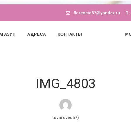
: florencia57@yandex.ru
:
АГАЗИН
АДРЕСА
КОНТАКТЫ
МО
IMG_4803
tovaroved57)
Мар 20, 2018
0 комментариев