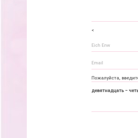
<
Пожалуйста, введит
девятнадцать − чет