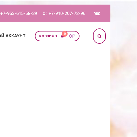
 +7-953-615-58-39
: +7-910-207-72-96
0
корзина
0
Й АККАУНТ
Р