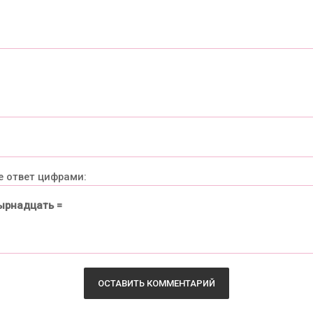
е ответ цифрами:
ырнадцать =