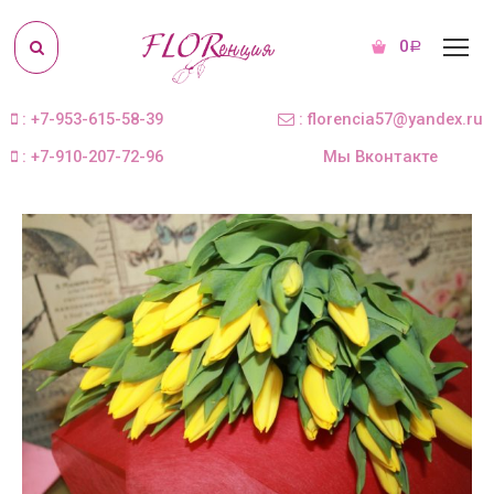
0
Р
: +7-953-615-58-39
: florencia57@yandex.ru
: +7-910-207-72-96
Мы Вконтакте