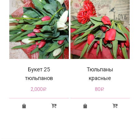
е
Букет 25
Тюльпаны
тюльпанов
красные
2,000
80
Р
Р