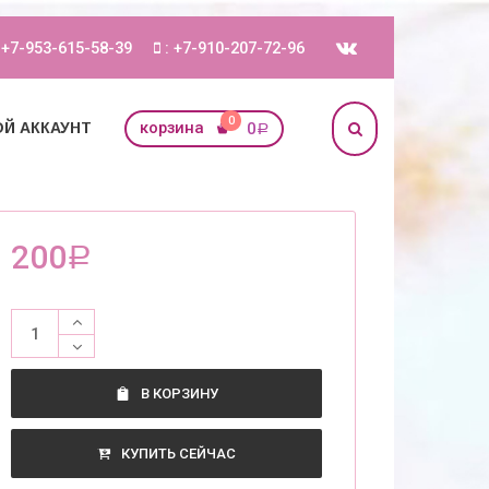
 +7-953-615-58-39
: +7-910-207-72-96
0
корзина
0
Й АККАУНТ
Р
200
Р
В КОРЗИНУ
КУПИТЬ СЕЙЧАС