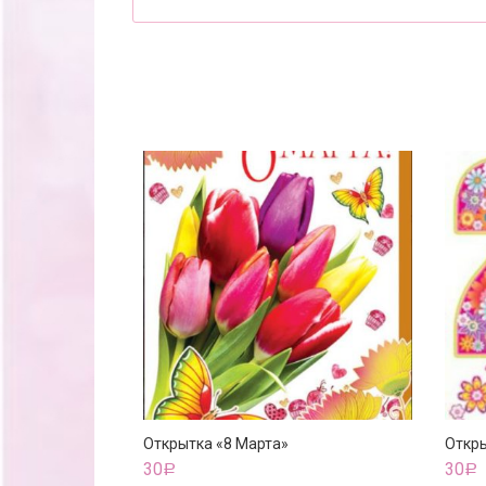
Открытка «8 Марта»
Откры
30
30
Р
Р