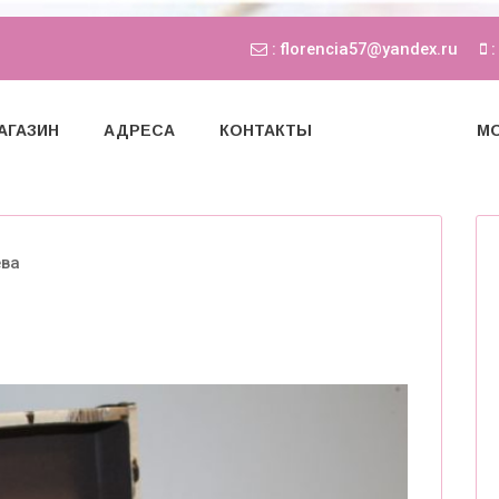
: florencia57@yandex.ru
:
АГАЗИН
АДРЕСА
КОНТАКТЫ
МО
ева