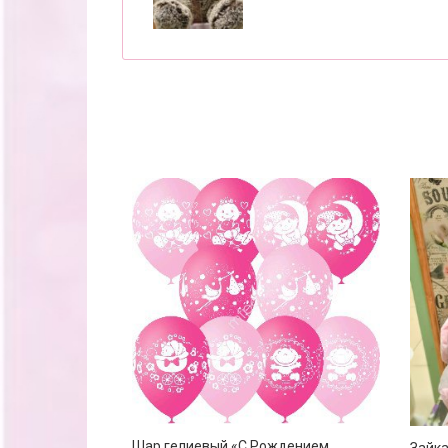
Шар гелиевый «С Рождением
Зайк