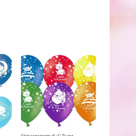
Шар гелелиевый «С Днем