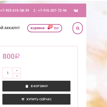
 +7-953-615-58-39
: +7-910-207-72-96
0
корзина
0
Й АККАУНТ
Р
800
Р
В КОРЗИНУ
КУПИТЬ СЕЙЧАС