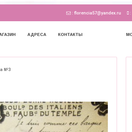
: florencia57@yandex.ru
:
АГАЗИН
АДРЕСА
КОНТАКТЫ
МО
ка №3