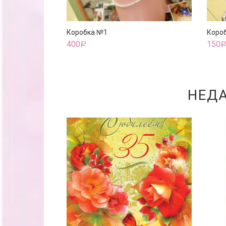
Коробка №1
Коро
400
150
Р
НЕД