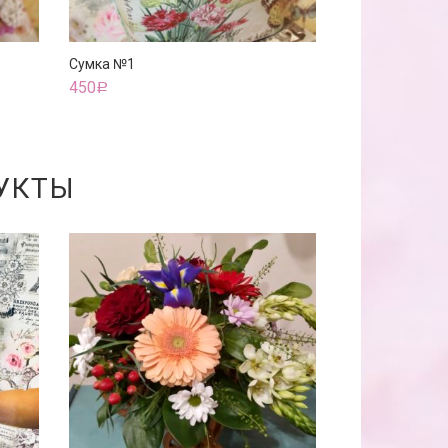
Сумка №1
450
Р
УКТЫ