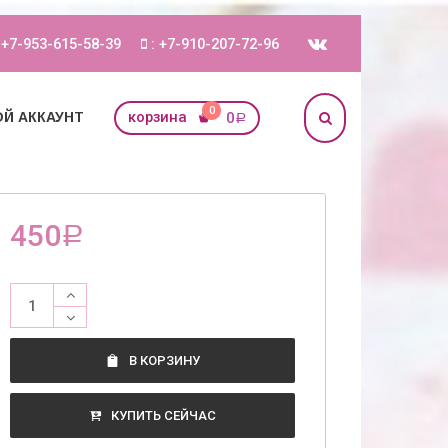
 +7-953-615-58-39
: +7-910-207-72-96
0
корзина
0
Й АККАУНТ
Р
450
Р
В КОРЗИНУ
КУПИТЬ СЕЙЧАС