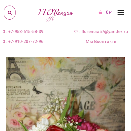
0
Р
: +7-953-615-58-39
: florencia57@yandex.ru
: +7-910-207-72-96
Мы Вконтакте