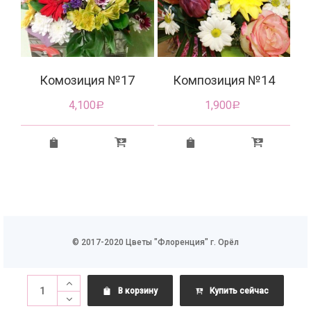
6
Комозиция №17
Композиция №14
4,100
1,900
Р
Р
© 2017-2020 Цветы "Флоренция" г. Орёл
В корзину
Купить сейчас