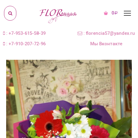
0
Р
: +7-953-615-58-39
: florencia57@yandex.ru
: +7-910-207-72-96
Мы Вконтакте