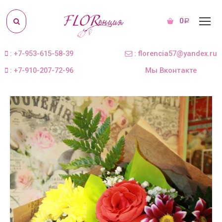
0
Р
: +7-953-615-58-39
: florencia57@yandex.ru
: +7-910-207-72-96
Мы Вконтакте